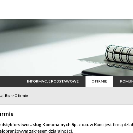
INFORMACJE PODSTAWOWE
O FIRMIE
KOMUN
taj:
Bip
->
O firmie
irmie
edsiębiorstwo Usług Komunalnych Sp. z o.o.
w Rumi jest firmą dzi
ielobranżowym zakresem działalności.