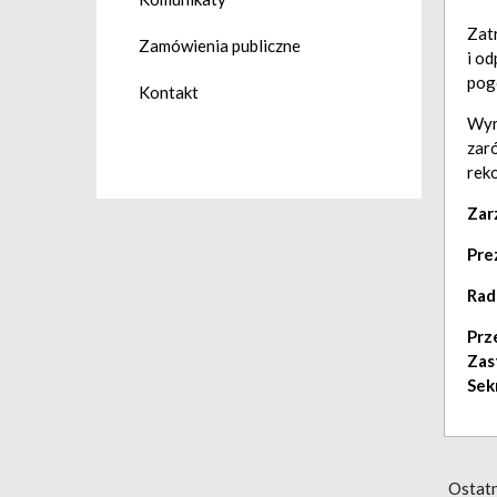
Zat
Zamówienia publiczne
i o
pog
Kontakt
Wyr
zaró
rek
Zar
Pre
Rad
Prz
Zas
Sek
Ostatn