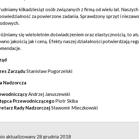
rudniamy kilkadziesiąt osób związanych z firmą od wielu lat. Nasz
dpowiedzialność za powierzone zadania. Sprawdzony sprzęt i niezawo
odowych.
óżniamy się wieloletnim doświadczeniem oraz elastycznością, to at
wno jakością jak i ceną. Efekty naszej działalności potwierdzają r
omendacje.
ząd
zes Zarządu
Stanisław Pogorzelski
a Nadzorcza
ewodniczący
Andrzej Januszewski
tępca Przewodniczącego
Piotr Skiba
retarz Rady Nadzorczej
Sławomir Mieczkowski
io aktualizowany
28 grudnia 2018