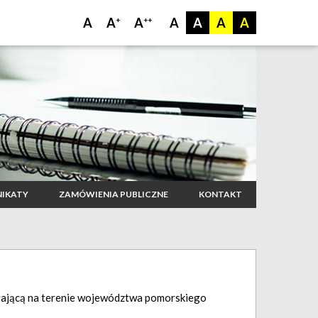
A
A
A
A
A
A
A
+
++
IKATY
ZAMÓWIENIA PUBLICZNE
KONTAKT
ałającą na terenie województwa pomorskiego