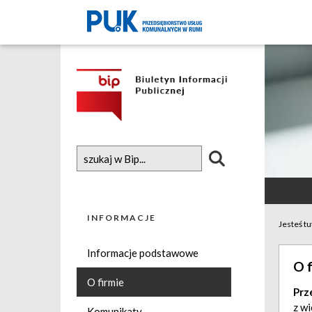
INFORMACJE
Jesteś tu
Informacje podstawowe
O f
O firmie
Prz
z w
Komunikaty